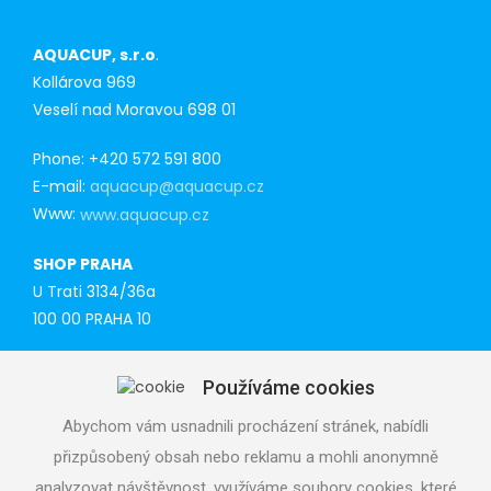
AQUACUP, s.r.o
.
Kollárova 969
Veselí nad Moravou 698 01
Phone: +420 572 591 800
E-mail:
aquacup@aquacup.cz
Www:
www.aquacup.cz
SHOP PRAHA
U Trati 3134/36a
100 00 PRAHA 10
Tel: 777 141 410
Používáme cookies
E-mail:
praha@aquacup.cz
Www:
www.aquacup.cz
Abychom vám usnadnili procházení stránek, nabídli
přizpůsobený obsah nebo reklamu a mohli anonymně
TECHNICAL SUPPORT
analyzovat návštěvnost, využíváme soubory cookies, které