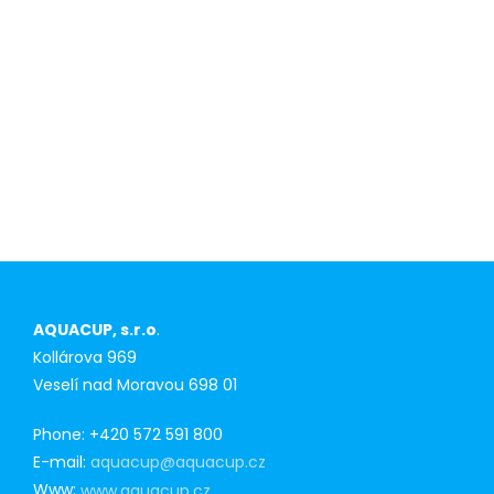
Competitive
advantage for
first-time
purchasers
AQUACUP, s.r.o
.
Kollárova 969
Veselí nad Moravou 698 01
Phone: +420 572 591 800
E-mail:
aquacup@aquacup.cz
Www:
www.aquacup.cz