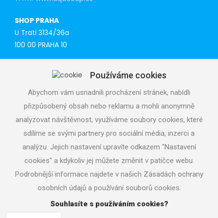
SHOP PRAHA
U Trati 3134/36a
100 00 PRAHA 10
Tel: 777 141 410
Používáme cookies
E-mail:
praha@aquacup.cz
Www:
www.aquacup.cz
Abychom vám usnadnili procházení stránek, nabídli
přizpůsobený obsah nebo reklamu a mohli anonymně
TECHNICAL SUPPORT
analyzovat návštěvnost, využíváme soubory cookies, které
We will design optimal technical solution
sdílíme se svými partnery pro sociální média, inzerci a
Technical support for realization
analýzu. Jejich nastavení upravíte odkazem "Nastavení
Call service department
cookies" a kdykoliv jej můžete změnit v patičce webu.
+420 724 822 688 (CZ), +420 604 862 770 (ENG), daily 7
- 19 h
Podrobnější informace najdete v našich Zásadách ochrany
osobních údajů a používání souborů cookies.
Souhlasíte s používáním cookies?
Copyright © 2026
aquacup.cz
|
Nastavení cookies
|