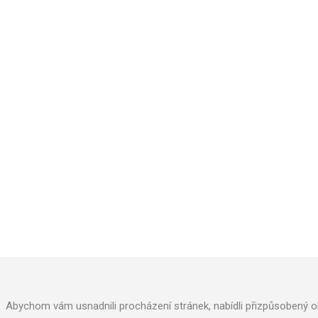
AQUACUP, s.r.o
.
Kollárova 969
Veselí nad Moravou 698 01
Phone: +420 572 591 800
Abychom vám usnadnili procházení stránek, nabídli přizpůsobený o