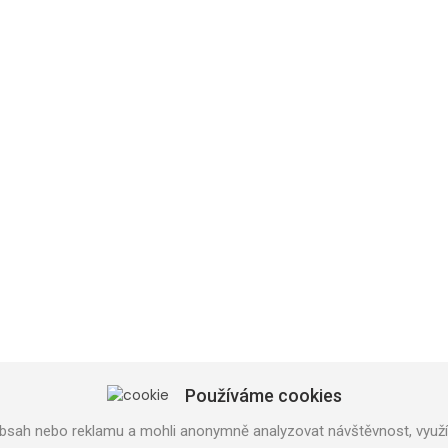
SHOP PRAHA
U Trati 3134/36a
100 00 PRAHA 10
Používáme cookies
Tel: 777 141 410
bsah nebo reklamu a mohli anonymně analyzovat návštěvnost, využív