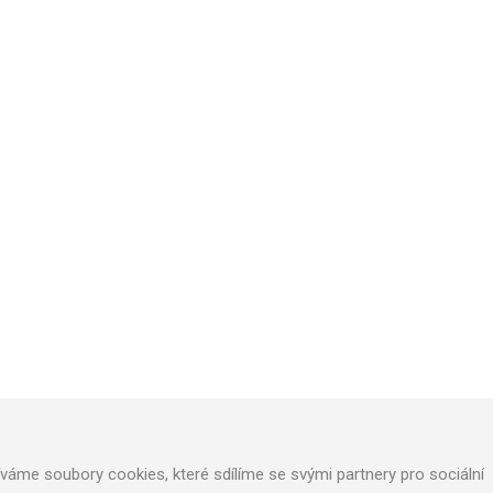
TECHNICAL SUPPORT
We will design optimal technical solution
Technical support for realization
Call service department
áme soubory cookies, které sdílíme se svými partnery pro sociální
+420 724 822 688 (CZ), +420 604 862 770