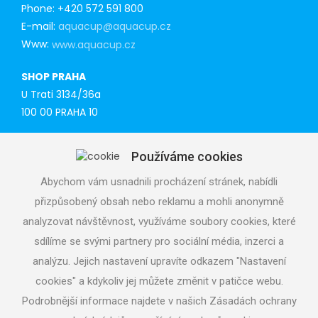
Phone: +420 572 591 800
E-mail:
aquacup@aquacup.cz
Www:
www.aquacup.cz
SHOP PRAHA
U Trati 3134/36a
100 00 PRAHA 10
Tel: 777 141 410
Používáme cookies
E-mail:
praha@aquacup.cz
Www:
www.aquacup.cz
Abychom vám usnadnili procházení stránek, nabídli
přizpůsobený obsah nebo reklamu a mohli anonymně
TECHNICAL SUPPORT
analyzovat návštěvnost, využíváme soubory cookies, které
We will design optimal technical solution
sdílíme se svými partnery pro sociální média, inzerci a
Technical support for realization
analýzu. Jejich nastavení upravíte odkazem "Nastavení
Call service department
cookies" a kdykoliv jej můžete změnit v patičce webu.
+420 724 822 688 (CZ), +420 604 862 770 (ENG), daily 7
- 19 h
Podrobnější informace najdete v našich Zásadách ochrany