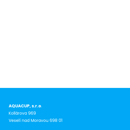
About us
Competitive
advantage for
first-time
purchasers
AQUACUP, s.r.o
.
Kollárova 969
Veselí nad Moravou 698 01