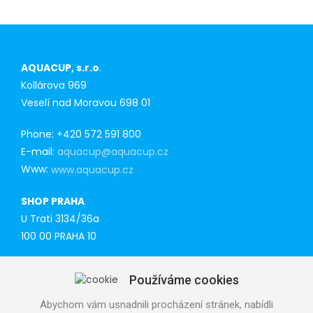
AQUACUP, s.r.o
.
Kollárova 969
Veselí nad Moravou 698 01
Phone: +420 572 591 800
E-mail:
aquacup@aquacup.cz
Www:
www.aquacup.cz
SHOP PRAHA
U Trati 3134/36a
100 00 PRAHA 10
Tel: 777 141 410
Používáme cookies
E-mail:
praha@aquacup.cz
Www:
www.aquacup.cz
Abychom vám usnadnili procházení stránek, nabídli