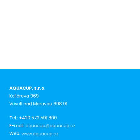
Konkurenční
výhoda pro
prvoodběratele
AQUACUP, s.r.o
.
Kollárova 969
Veselí nad Moravou 698 01
Tel.: +420 572 591 800
E-mail:
aquacup@aquacup.cz
Web:
www.aquacup.cz