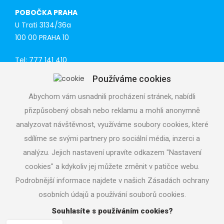
POBOČKA PRAHA
U Trati 3134/36a
100 00 PRAHA 10
Tel: 777 141 410
E-mail:
praha@aquacup.cz
Používáme cookies
Web:
www.aquacup.cz
Abychom vám usnadnili procházení stránek, nabídli
TECHNICKÁ PODPORA
přizpůsobený obsah nebo reklamu a mohli anonymně
Navrhneme optimální technické řešení
analyzovat návštěvnost, využíváme soubory cookies, které
Odborná pomoc při realizaci
sdílíme se svými partnery pro sociální média, inzerci a
Volejte servisní středisko
analýzu. Jejich nastavení upravíte odkazem "Nastavení
724 822 688, denně 7 - 19 h
cookies" a kdykoliv jej můžete změnit v patičce webu.
Podrobnější informace najdete v našich Zásadách ochrany
osobních údajů a používání souborů cookies.
Souhlasíte s používáním cookies?
Copyright © 2026
aquacup.cz
|
Nastavení cookies
| Tvorba