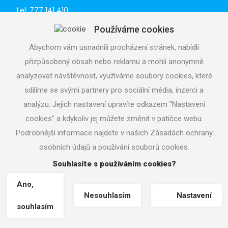
Tel: 777 141 410
E-mail:
praha@aquacup.cz
Používáme cookies
Web:
www.aquacup.cz
Abychom vám usnadnili procházení stránek, nabídli
TECHNICKÁ PODPORA
přizpůsobený obsah nebo reklamu a mohli anonymně
Navrhneme optimální technické řešení
analyzovat návštěvnost, využíváme soubory cookies, které
Odborná pomoc při realizaci
sdílíme se svými partnery pro sociální média, inzerci a
Volejte servisní středisko
analýzu. Jejich nastavení upravíte odkazem "Nastavení
724 822 688, denně 7 - 19 h
cookies" a kdykoliv jej můžete změnit v patičce webu.
Podrobnější informace najdete v našich Zásadách ochrany
osobních údajů a používání souborů cookies.
Souhlasíte s používáním cookies?
Copyright © 2026
aquacup.cz
|
Nastavení cookies
| Tvorba
www stránek
Machin.cz
|
Ano,
Nesouhlasím
Nastavení
Vrácení zboží / Odstoupení od smlouvy
souhlasím