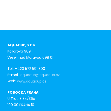
Konkurenční
výhoda pro
prvoodběratele
AQUACUP, s.r.o
.
Kollárova 969
Veselí nad Moravou 698 01
Tel.: +420 572 591 800
E-mail:
aquacup@aquacup.cz
Web:
www.aquacup.cz
POBOČKA PRAHA
U Trati 3134/36a
100 00 PRAHA 10