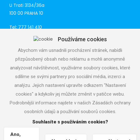
U Trati 3134/36a
100 00 PRAHA 10
Tel: 777 141 410
E-mail:
praha@aquacup.cz
Používáme cookies
Web:
www.aquacup.cz
Abychom vám usnadnili procházení stránek, nabídli
TECHNICKÁ PODPORA
přizpůsobený obsah nebo reklamu a mohli anonymně
Navrhneme optimální technické řešení
analyzovat návštěvnost, využíváme soubory cookies, které
Odborná pomoc při realizaci
sdílíme se svými partnery pro sociální média, inzerci a
Volejte servisní středisko
analýzu. Jejich nastavení upravíte odkazem "Nastavení
724 822 688, denně 7 - 19 h
cookies" a kdykoliv jej můžete změnit v patičce webu.
Podrobnější informace najdete v našich Zásadách ochrany
osobních údajů a používání souborů cookies.
Souhlasíte s používáním cookies?
Copyright © 2026
aquacup.cz
|
Nastavení cookies
| Tvorba
www stránek
Machin.cz
|
Ano,