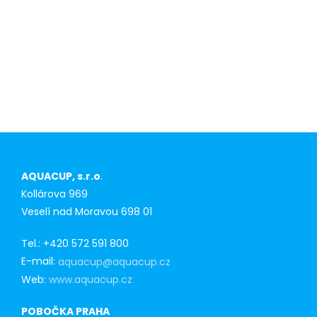
Konkurenční
výhoda pro
prvoodběratele
AQUACUP, s.r.o
.
Kollárova 969
Veselí nad Moravou 698 01
Tel.: +420 572 591 800
E-mail:
aquacup@aquacup.cz
Web:
www.aquacup.cz
POBOČKA PRAHA